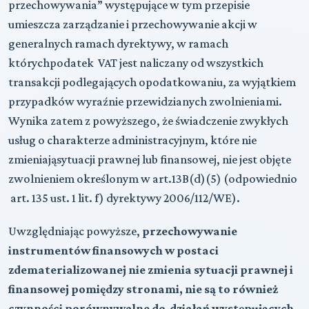
przechowywania” występujące w tym przepisie
umieszcza zarządzanie i przechowywanie akcji w
generalnych ramach dyrektywy, w ramach
którychpodatek VAT jest naliczany od wszystkich
transakcji podlegających opodatkowaniu, za wyjątkiem
przypadków wyraźnie przewidzianych zwolnieniami.
Wynika zatem z powyższego, że świadczenie zwykłych
usług o charakterze administracyjnym, które nie
zmieniająsytuacji prawnej lub finansowej, nie jest objęte
zwolnieniem określonym w art.13B(d)(5) (odpowiednio
art. 135 ust. 1 lit. f) dyrektywy 2006/112/WE).
Uwzględniając powyższe,
przechowywanie
instrumentów finansowych w postaci
zdematerializowanej nie zmienia sytuacji prawnej i
finansowej pomiędzy stronami, nie są to również
czynności porównywalne do działań występujących