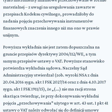
materialnej – z uwagi na uregulowania zawarte w
przepisach Kodeksu cywilnego, prowadziłoby do
nadania pojęciu przechowywania instrumentów
finansowych znaczenia innego niż ma ono w prawie
unijnym.
Powyższa wykładnia nie jest zatem dopuszczalna na
gruncie przepisów dyrektywy 2006/112/WE, a tym
samym przepisów ustawy o VAT. Powyższe stanowisko
potwierdza wykładnia sądowa. Naczelny Sąd
Administracyjny stwierdzał (zob. wyroki NSA z dnia
20.04.2016 sygn. akt I FSK 2027/14 oraz z dnia 4.10.2017
sygn. akt I FSK 1911/15), że „(...) nie ma racji strona
skarżąca twierdząc, że przy dokonywaniu wykładni
pojęcia „przechowywania” użytego w art. 43 ust. 1 pkt 41
ustawy o VAT należy odwołać się do definicji umowy