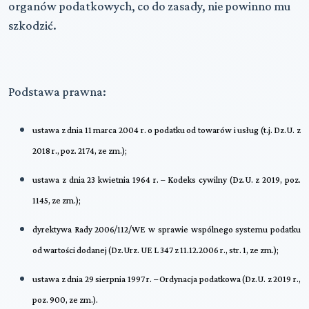
organów podatkowych, co do zasady, nie powinno mu
szkodzić.
Podstawa prawna:
ustawa z dnia 11 marca 2004 r. o podatku od towarów i usług (t.j. Dz.U. z
2018 r., poz. 2174, ze zm.);
ustawa z dnia 23 kwietnia 1964 r. – Kodeks cywilny (Dz.U. z 2019, poz.
1145, ze zm.);
dyrektywa Rady 2006/112/WE w sprawie wspólnego systemu podatku
od wartości dodanej (Dz.Urz. UE L 347 z 11.12.2006 r., str. 1, ze zm.);
ustawa z dnia 29 sierpnia 1997 r. – Ordynacja podatkowa (Dz.U. z 2019 r.,
poz. 900, ze zm.).