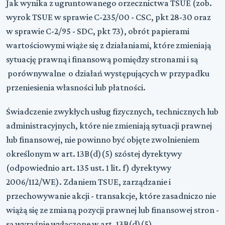
Jak wynika z ugruntowanego orzecznictwa TSUE (zob.
wyrok TSUE w sprawie C-235/00 - CSC, pkt 28-30 oraz
w sprawie C-2/95 - SDC, pkt 73), obrót papierami
wartościowymi wiąże się z działaniami, które zmieniają
sytuację prawną i finansową pomiędzy stronami i są
porównywalne o działań występujących w przypadku
przeniesienia własności lub płatności.
Świadczenie zwykłych usług fizycznych, technicznych lub
administracyjnych, które nie zmieniają sytuacji prawnej
lub finansowej, nie powinno być objęte zwolnieniem
określonym w art. 13B(d)(5) szóstej dyrektywy
(odpowiednio art. 135 ust. 1 lit. f) dyrektywy
2006/112/WE). Zdaniem TSUE, zarządzanie i
przechowywanie akcji - transakcje, które zasadniczo nie
wiążą się ze zmianą pozycji prawnej lub finansowej stron -
są wyraźnie wyłączone w art. 13B(d)(5).