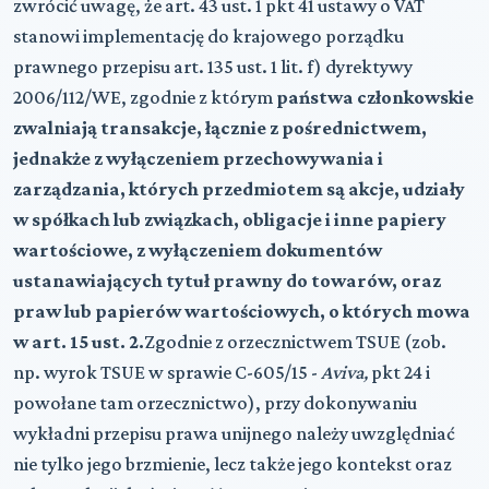
zwrócić uwagę, że art. 43 ust. 1 pkt 41 ustawy o VAT
stanowi implementację do krajowego porządku
prawnego przepisu art. 135 ust. 1 lit. f) dyrektywy
2006/112/WE, zgodnie z którym
państwa członkowskie
zwalniają transakcje, łącznie z pośrednictwem,
jednakże z wyłączeniem przechowywania i
zarządzania, których przedmiotem są akcje, udziały
w spółkach lub związkach, obligacje i inne papiery
wartościowe, z wyłączeniem dokumentów
ustanawiających tytuł prawny do towarów, oraz
praw lub papierów wartościowych, o których mowa
w art. 15 ust. 2.
Zgodnie z orzecznictwem TSUE (zob.
np. wyrok TSUE w sprawie C-605/15 -
Aviva,
pkt 24 i
powołane tam orzecznictwo), przy dokonywaniu
wykładni przepisu prawa unijnego należy uwzględniać
nie tylko jego brzmienie, lecz także jego kontekst oraz