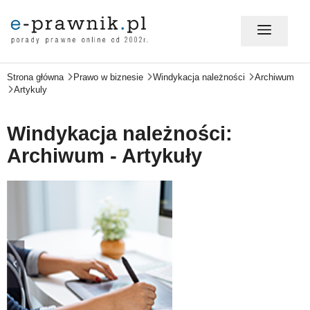
Strona główna
Prawo w biznesie
Windykacja należności
Archiwum
MÓJ E-PRAWNIK - LOGOWANIE
Artykuly
PORADY PRAWNE ONLINE
Windykacja należności:
Archiwum - Artykuły
PRAWO NA CO DZIEŃ
PRAWO W BIZNESIE
ZMIANY W PRAWIE