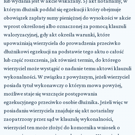
lub wydania jest w akcie wskazany. 5) akt notarialny, w
którym dłużnik poddał się egzekucji i który obejmuje
obowiązek zapłaty sumy pieniężnej do wysokości w akcie
wprost określonej albo oznaczonej za pomocą klauzuli
waloryzacyjnej, gdy akt określa warunki, które
upoważniają wierzyciela do prowadzenia przeciwko
dłużnikowi egzekucji na podstawie tego aktu o całość
lub część roszczenia, jak również termin, do którego
wierzyciel może wystąpić o nadanie temu aktowi klauzuli
wykonalności. W związku z powyższym, jeżeli wierzyciel
posiada tytuł wykonawczy o którym mowa powyżej,
możliwe staje się wszczęcie postępowania
egzekucyjnego przeciwko osobie dłużnika. Jeżeli więc w
posiadaniu wierzyciela znajduje się akt notarialny
zaopatrzony przez sąd w klauzulę wykonalności,
wierzyciel ten może złożyć do komornika wniosek o