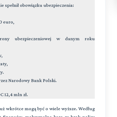
nie spełnił obowiązku ubezpieczenia:
0 euro,
hrony ubezpieczeniowej w danym roku
y,
aty,
y.
rzez Narodowy Bank Polski.
C 12,4 mln zł.
 już wkrótce mogą być o wiele wyższe. Według
t finansów, maksymalna kara za brak polisy