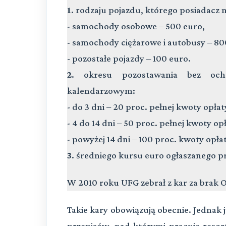
1
. rodzaju pojazdu, którego posiadacz 
- samochody osobowe – 500 euro,
- samochody ciężarowe i autobusy – 80
- pozostałe pojazdy – 100 euro.
2
. okresu pozostawania bez oc
kalendarzowym:
- do 3 dni – 20 proc. pełnej kwoty opłat
- 4 do 14 dni – 50 proc. pełnej kwoty opł
- powyżej 14 dni – 100 proc. kwoty opłat
3
. średniego kursu euro ogłaszanego p
W 2010 roku UFG zebrał z kar za brak O
Takie kary obowiązują obecnie. Jednak
przepisów, nad którymi pracuje resor