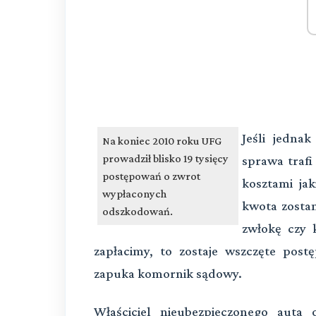
Jeśli jedna
Na koniec 2010 roku UFG
prowadził blisko 19 tysięcy
sprawa trafi
postępowań o zwrot
kosztami jak
wypłaconych
kwota zostan
odszkodowań.
zwłokę czy k
zapłacimy, to zostaje wszczęte post
zapuka komornik sądowy.
Właściciel nieubezpieczonego aut