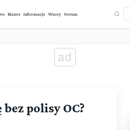
wo
Biznes
Informacje
Wzory
Forum
ad
ę bez polisy OC?