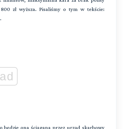
800 zł wyższa. Pisaliśmy o tym w tekście:
.
ad
o będzie ona ściągana przez urząd skarbowy