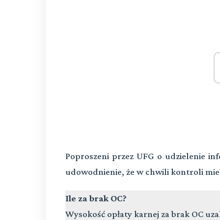
Poproszeni przez UFG o udzielenie in
udowodnienie, że w chwili kontroli mie
Ile za brak OC?
Wysokość opłaty karnej za brak OC uzal