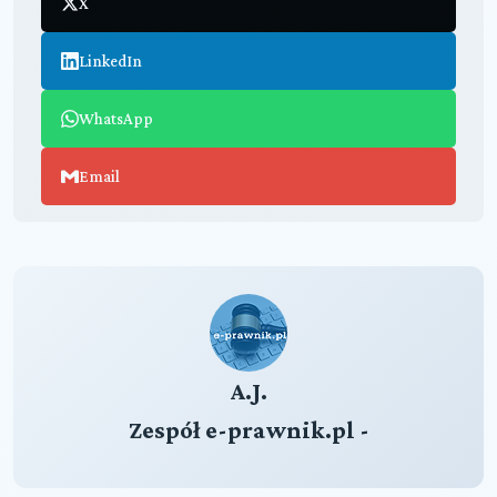
X
LinkedIn
WhatsApp
Email
A.J.
Zespół e-prawnik.pl -