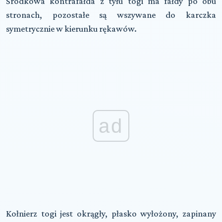
Środkowa kontrafałda z tyłu togi ma fałdy po obu
stronach, pozostałe są wszywane do karczka
symetrycznie w kierunku rękawów.
ad
Kołnierz togi jest okrągły, płasko wyłożony, zapinany