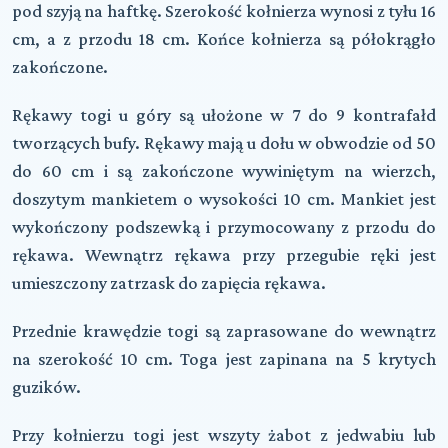
pod szyją na haftkę. Szerokość kołnierza wynosi z tyłu 16
cm, a z przodu 18 cm. Końce kołnierza są półokrągło
zakończone.
Rękawy togi u góry są ułożone w 7 do 9 kontrafałd
tworzących bufy. Rękawy mają u dołu w obwodzie od 50
do 60 cm i są zakończone wywiniętym na wierzch,
doszytym mankietem o wysokości 10 cm. Mankiet jest
wykończony podszewką i przymocowany z przodu do
rękawa. Wewnątrz rękawa przy przegubie ręki jest
umieszczony zatrzask do zapięcia rękawa.
Przednie krawędzie togi są zaprasowane do wewnątrz
na szerokość 10 cm. Toga jest zapinana na 5 krytych
guzików.
Przy kołnierzu togi jest wszyty żabot z jedwabiu lub