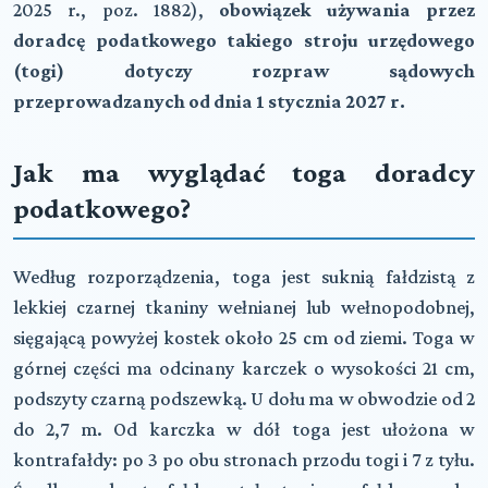
2025 r., poz. 1882),
obowiązek używania przez
doradcę podatkowego takiego stroju urzędowego
(togi) dotyczy rozpraw sądowych
przeprowadzanych od dnia 1 stycznia 2027 r.
Jak ma wyglądać toga doradcy
podatkowego?
Według rozporządzenia, toga jest suknią fałdzistą z
lekkiej czarnej tkaniny wełnianej lub wełnopodobnej,
sięgającą powyżej kostek około 25 cm od ziemi. Toga w
górnej części ma odcinany karczek o wysokości 21 cm,
podszyty czarną podszewką. U dołu ma w obwodzie od 2
do 2,7 m. Od karczka w dół toga jest ułożona w
kontrafałdy: po 3 po obu stronach przodu togi i 7 z tyłu.