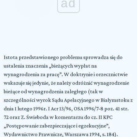
ad
Istota przedstawionego problemu sprowadza się do
ustalenia znaczenia „bieżących wypłat na
wynagrodzenia za pracę”. W doktrynie i orzecznictwie
wskazuje się jedynie, że należy odróżnić wynagrodzenie
bieżące od wynagrodzenia zaległego (tak w
szczególności wyrok Sądu Apelacyjnego w Białymstoku z
dnia 1 lutego 1996r. I Acr 13/96, OSA 1996/7-8 poz. 41 str.
72 oraz Z. Świeboda w komentarzu do cz. II KPC
„Postępowanie zabezpieczające i egzekucyjne”,
Wydawnictwo Prawnicze, Warszawa 1994, s. 184).