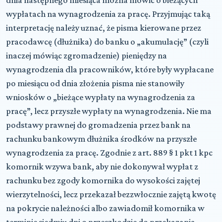
wypłatach na wynagrodzenia za pracę. Przyjmując taką
interpretację należy uznać, że pisma kierowane przez
pracodawcę (dłużnika) do banku o „akumulację” (czyli
inaczej mówiąc zgromadzenie) pieniędzy na
wynagrodzenia dla pracowników, które były wypłacane
po miesiącu od dnia złożenia pisma nie stanowiły
wniosków o „bieżące wypłaty na wynagrodzenia za
pracę”, lecz przyszłe wypłaty na wynagrodzenia. Nie ma
podstawy prawnej do gromadzenia przez bank na
rachunku bankowym dłużnika środków na przyszłe
wynagrodzenia za pracę. Zgodnie z art. 889 § 1 pkt 1 kpc
komornik wzywa bank, aby nie dokonywał wypłat z
rachunku bez zgody komornika do wysokości zajętej
wierzytelności, lecz przekazał bezzwłocznie zajętą kwotę
na pokrycie należności albo zawiadomił komornika w
terminie siedmiu dni o przeszkodzie do przekazania