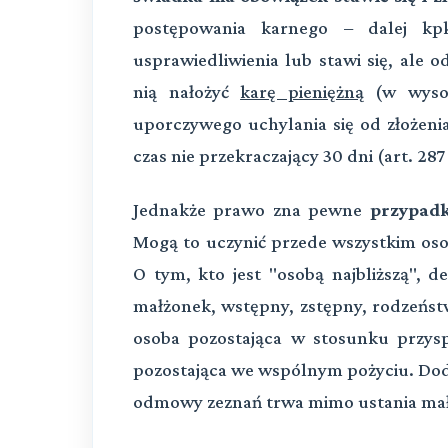
postępowania karnego – dalej kpk
usprawiedliwienia lub stawi się, ale
nią nałożyć
karę pieniężną
(w wysok
uporczywego uchylania się od złożeni
czas nie przekraczający 30 dni (art. 287
Jednakże prawo zna pewne
przypad
Mogą to uczynić przede wszystkim osob
O tym, kto jest "osobą najbliższą", de
małżonek, wstępny, zstępny, rodzeństw
osoba pozostająca w stosunku przysp
pozostająca we wspólnym pożyciu. Doda
odmowy zeznań trwa mimo ustania mał