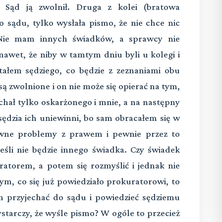
 Sąd ją zwolnił. Druga z kolei (bratowa
 sądu, tylko wysłała pismo, że nie chce nic
Nie mam innych świadków, a sprawcy nie
 nawet, że niby w tamtym dniu byli u kolegi i
tałem sędziego, co będzie z zeznaniami obu
są zwolnione i on nie może się opierać na tym,
chał tylko oskarżonego i mnie, a na następny
 sędzia ich uniewinni, bo sam obracałem się w
ewne problemy z prawem i pewnie przez to
jeśli nie będzie innego świadka. Czy świadek
atorem, a potem się rozmyślić i jednak nie
m, co się już powiedziało prokuratorowi, to
en przyjechać do sądu i powiedzieć sędziemu
ystarczy, że wyśle pismo? W ogóle to przecież