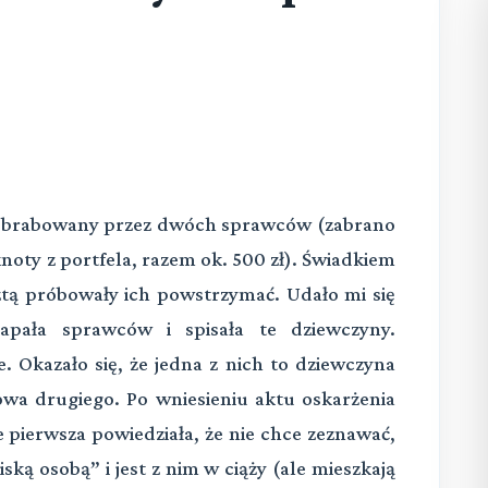
i obrabowany przez dwóch sprawców (zabrano
oty z portfela, razem ok. 500 zł). Świadkiem
ztą próbowały ich powstrzymać. Udało mi się
łapała sprawców i spisała te dziewczyny.
. Okazało się, że jedna z nich to dziewczyna
owa drugiego. Po wniesieniu aktu oskarżenia
e pierwsza powiedziała, że nie chce zeznawać,
iską osobą” i jest z nim w ciąży (ale mieszkają