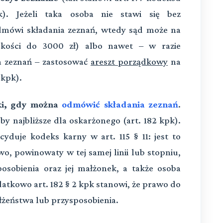
). Jeżeli taka osoba nie stawi się bez
 odmówi składania zeznań, wtedy sąd może na
ości do 3000 zł) albo nawet – w razie
a zeznań – zastosować
areszt porządkowy
na
 kpk).
ki, gdy można
odmówić składania zeznań
.
y najbliższe dla oskarżonego (art. 182 kpk).
cyduje kodeks karny w art. 115 § 11: jest to
o, powinowaty w tej samej linii lub stopniu,
osobienia oraz jej małżonek, a także osoba
tkowo art. 182 § 2 kpk stanowi, że prawo do
żeństwa lub przysposobienia.