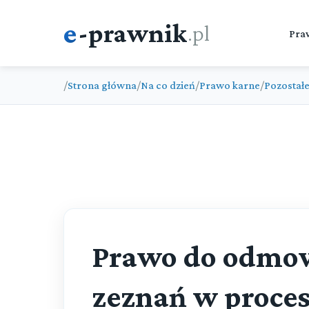
e
-prawnik
.pl
Pra
/
Strona główna
/
Na co dzień
/
Prawo karne
/
Pozostał
Prawo do odmow
zeznań w proces