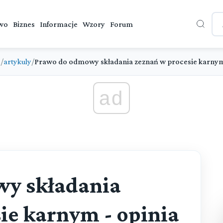
wo
Biznes
Informacje
Wzory
Forum
e
/
artykuly
/
Prawo do odmowy składania zeznań w procesie karnym
ad
y składania
ie karnym - opinia