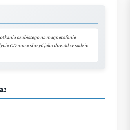
tkania osobistego na magnetofonie
łycie CD może służyć jako dowód w sądzie
a: