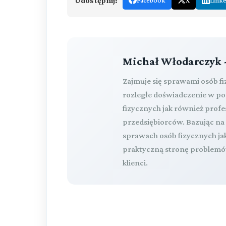
Udostępnij:
Facebook
X
Link
Michał Włodarczyk 
Zajmuje się sprawami osób f
rozległe doświadczenie w p
fizycznych jak również pro
przedsiębiorców. Bazując n
sprawach osób fizycznych ja
praktyczną stronę problemów
klienci.