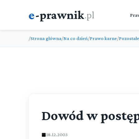
e
-prawnik
.pl
Pra
/
Strona główna
/
Na co dzień
/
Prawo karne
/
Pozostał
Dowód w postę
18.12.2003