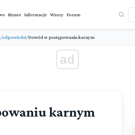
wo
Biznes
Informacje
Wzory
Forum
e
/
odpowiedzi
/
Dowód w postępowaniu karnym
ad
powaniu karnym