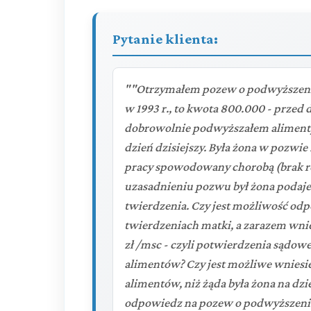
Pytanie klienta:
""Otrzymałem pozew o podwyższenie
w 1993 r., to kwota 800.000 - przed 
dobrowolnie podwyższałem alimenty 
dzień dzisiejszy. Była żona w pozwie
pracy spowodowany chorobą (brak re
uzasadnieniu pozwu był żona podaje
twierdzenia. Czy jest możliwość od
twierdzeniach matki, a zarazem wnie
zł /msc - czyli potwierdzenia sądowe
alimentów? Czy jest możliwe wniesi
alimentów, niż żąda była żona na dz
odpowiedz na pozew o podwyższenie