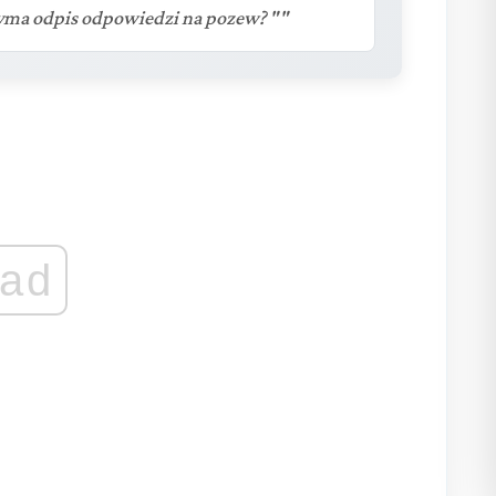
yma odpis odpowiedzi na pozew? ""
ad