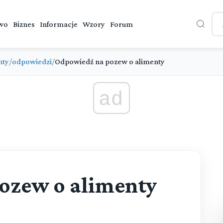
wo
Biznes
Informacje
Wzory
Forum
nty
/
odpowiedzi
/
Odpowiedź na pozew o alimenty
ad
ozew o alimenty