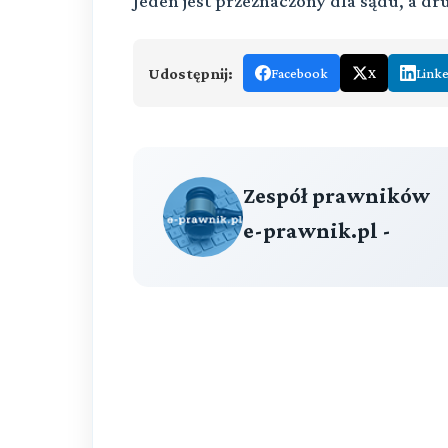
Jeden jest przeznaczony dla sądu, a dru
Udostępnij:
Facebook
X
Link
Zespół prawników
e-prawnik.pl -