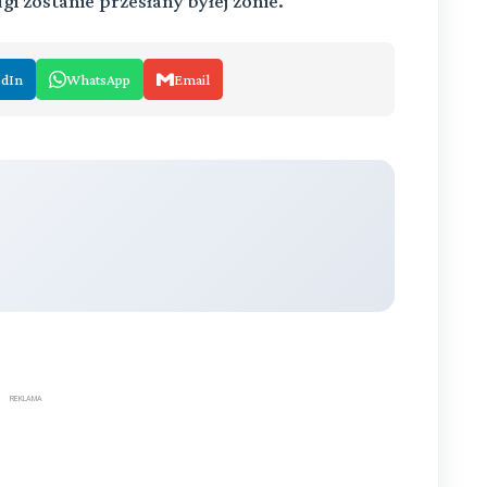
gi zostanie przesłany byłej żonie.
edIn
WhatsApp
Email
REKLAMA