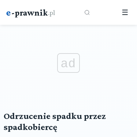
e
-prawnik
.pl
☰
ad
Odrzucenie spadku przez
spadkobiercę