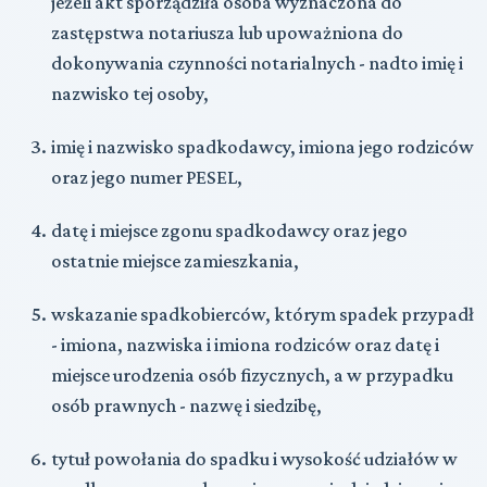
jeżeli akt
sporządziła osoba wyznaczona do
zastępstwa notariusza lub upoważniona do
dokonywania czynności notarialnych
- nadto imię i
nazwisko tej osoby,
imię i nazwisko spadkodawcy, imiona jego rodziców
oraz jego numer PESEL,
datę i miejsce zgonu spadkodawcy oraz jego
ostatnie miejsce zamieszkania,
wskazanie spadkobierców, którym spadek przypadł
- imiona, nazwiska i imiona rodziców oraz datę i
miejsce urodzenia osób fizycznych, a w przypadku
osób prawnych - nazwę i siedzibę,
tytuł powołania do spadku i wysokość udziałów w