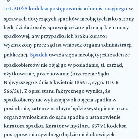
art. 30 § 5 kodeksu postępowania administracyjnego
w
sprawach dotyczących spadków nieobjętych jako strony
będą działać osoby sprawujące zarząd majątkiem masy
spadkowej, a w przypadku ich braku kurator
wyznaczony przez sąd na wniosek organu administracji
publicznej.
Spadek
uważa się za nieobjęty jeśli żaden ze
spadkobierców nie objął go w posiadanie, tj. zarząd,
użytkowanie, przechowanie
(orzeczenie Sądu
Najwyższego z dnia 5 kwietnia 1956 r., sygn. III CR
566/56). Z opisu stanu faktycznego wynika, że
spadkobiercy nie wykazują woli objęcia spadku w
posiadanie, zatem zasadnym będzie wystąpienie przez
organ z wnioskiem do sądu spadku o ustanowienie
kuratora spadku. Kurator w myśl art. 667 § 1 kodeksu
postępowania cywilnego będzie miał obowiązek