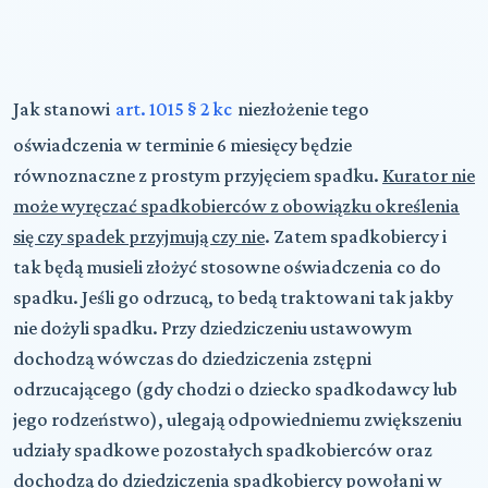
Jak stanowi
art. 1015 § 2 kc
niezłożenie tego
oświadczenia w terminie 6 miesięcy będzie
równoznaczne z prostym przyjęciem spadku.
Kurator nie
może wyręczać spadkobierców z obowiązku określenia
się czy spadek przyjmują czy nie
. Zatem spadkobiercy i
tak będą musieli złożyć stosowne oświadczenia co do
spadku. Jeśli go odrzucą, to bedą traktowani tak jakby
nie dożyli spadku. Przy dziedziczeniu ustawowym
dochodzą wówczas do dziedziczenia zstępni
odrzucającego (gdy chodzi o dziecko spadkodawcy lub
jego rodzeństwo), ulegają odpowiedniemu zwiększeniu
udziały spadkowe pozostałych spadkobierców oraz
dochodzą do dziedziczenia spadkobiercy powołani w