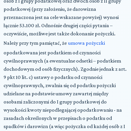
osób z I grupy podatkowej oraz dwóch osób z II grupy
podatkowej (przy założeniu, że darowizna
przeznaczona jest na cele wskazane powyżej) wynosi
łącznie 53.100 zł. Odnośnie drugiej części pytania –
oczywiście, możliwe jest także dokonanie pożyczki.
Należy przy tym pamiętać, że
umowa pożyczki
opodatkowana jest podatkiem od czynności
cywilnoprawnych (a ewentualne odsetki – podatkiem
dochodowym od osób fizycznych). Zgodnie jednak z art.
9 pkt 10 lit. c) ustawy o podatku od czynności
cywilnoprawnych, zwalnia się od podatku pożyczki
udzielane na podstawie umowy zawartej między
osobami zaliczonymi do I grupy podatkowej do
wysokości kwoty niepodlegającej opodatkowaniu - na
zasadach określonych w przepisach o podatku od
spadków i darowizn (a więc pożyczka od każdej osób z I