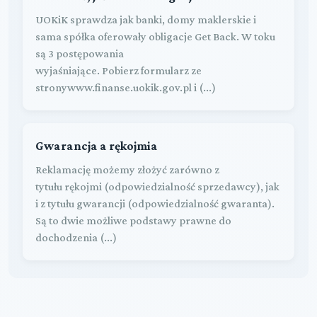
UOKiK sprawdza jak banki, domy maklerskie i
sama spółka oferowały obligacje Get Back. W toku
są 3 postępowania
wyjaśniające. Pobierz formularz ze
stronywww.finanse.uokik.gov.pl i (...)
Gwarancja a rękojmia
Reklamację możemy złożyć zarówno z
tytułu rękojmi (odpowiedzialność sprzedawcy), jak
i z tytułu gwarancji (odpowiedzialność gwaranta).
Są to dwie możliwe podstawy prawne do
dochodzenia (...)