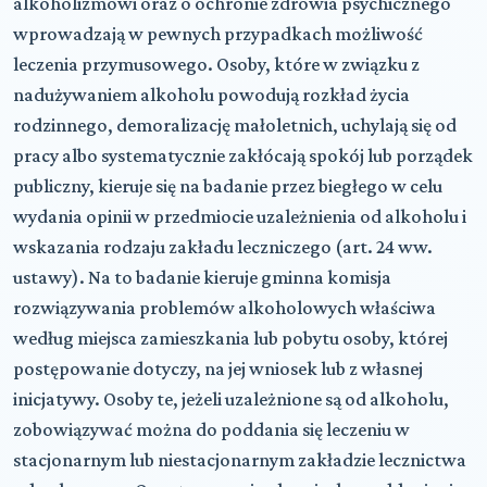
alkoholizmowi oraz o ochronie zdrowia psychicznego
wprowadzają w pewnych przypadkach możliwość
leczenia przymusowego. Osoby, które w związku z
nadużywaniem alkoholu powodują rozkład życia
rodzinnego, demoralizację małoletnich, uchylają się od
pracy albo systematycznie zakłócają spokój lub porządek
publiczny, kieruje się na badanie przez biegłego w celu
wydania opinii w przedmiocie uzależnienia od alkoholu i
wskazania rodzaju zakładu leczniczego (art. 24 ww.
ustawy). Na to badanie kieruje gminna komisja
rozwiązywania problemów alkoholowych właściwa
według miejsca zamieszkania lub pobytu osoby, której
postępowanie dotyczy, na jej wniosek lub z własnej
inicjatywy. Osoby te, jeżeli uzależnione są od alkoholu,
zobowiązywać można do poddania się leczeniu w
stacjonarnym lub niestacjonarnym zakładzie lecznictwa