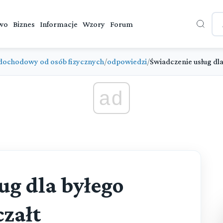
wo
Biznes
Informacje
Wzory
Forum
dochodowy od osób fizycznych
/
odpowiedzi
/
Świadczenie usług dla
ad
ug dla byłego
czałt