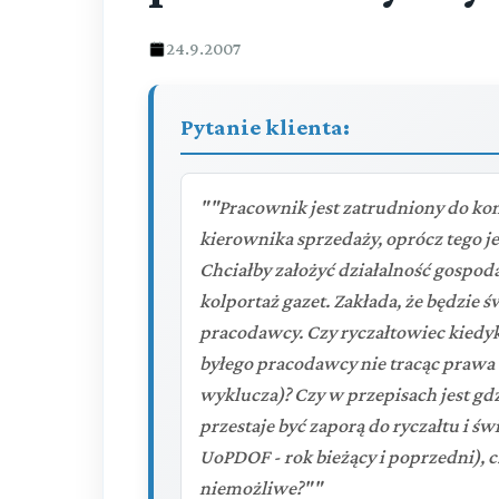
24.9.2007
Pytanie klienta:
""Pracownik jest zatrudniony do końc
kierownika sprzedaży, oprócz tego je
Chciałby założyć działalność gospod
kolportaż gazet. Zakłada, że będzie ś
pracodawcy. Czy ryczałtowiec kiedy
byłego pracodawcy nie tracąc prawa d
wyklucza)? Czy w przepisach jest gd
przestaje być zaporą do ryczałtu i świ
UoPDOF - rok bieżący i poprzedni), c
niemożliwe?""