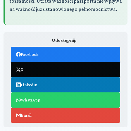
tożsamości. Utrata ważności paszportu nie wpływa
na ważność już ustanowionego pełnomocnictwa.
Udostępnij:
Facebook
X
LinkedIn
WhatsApp
Email