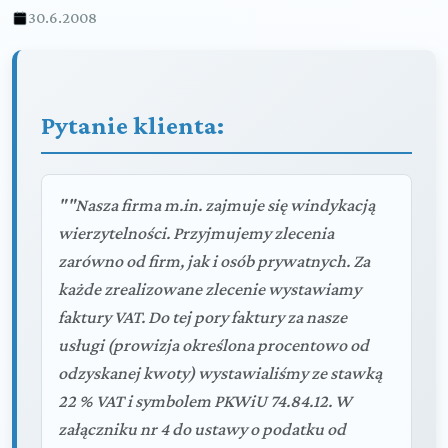
30.6.2008
Pytanie klienta:
""Nasza firma m.in. zajmuje się windykacją
wierzytelności. Przyjmujemy zlecenia
zarówno od firm, jak i osób prywatnych. Za
każde zrealizowane zlecenie wystawiamy
faktury VAT. Do tej pory faktury za nasze
usługi (prowizja określona procentowo od
odzyskanej kwoty) wystawialiśmy ze stawką
22 % VAT i symbolem PKWiU 74.84.12. W
załączniku nr 4 do ustawy o podatku od