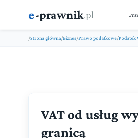
e
-prawnik
.pl
Pra
/
Strona główna
/
Biznes
/
Prawo podatkowe
/
Podatek 
VAT od usług w
granicą