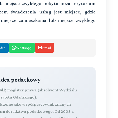
lub miejsce zwykłego pobytu poza terytorium
em świadczenia usług jest miejsce, gdzie
e miejsce zamieszkania lub miejsce zwykłego
edIn
WhatsApp
Email
radca podatkowy
41;
magister prawa (absolwent Wydziału
rsytetu Gdańskiego).
dczenie jako współpracownik znanych
larii doradztwa podatkowego. Od 2008 r.