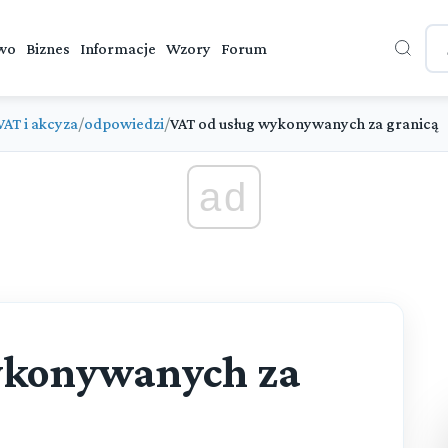
wo
Biznes
Informacje
Wzory
Forum
VAT i akcyza
/
odpowiedzi
/
VAT od usług wykonywanych za granicą
ad
ykonywanych za