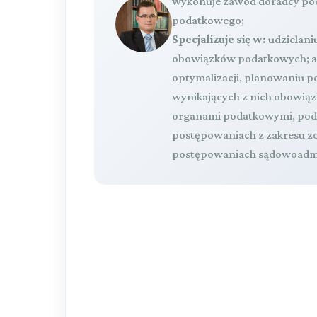
wykonuje zawód doradcy pod
podatkowego;
Specjalizuje się w:
udzielaniu
obowiązków podatkowych; ana
optymalizacji, planowaniu
wynikających z nich obowią
organami podatkowymi, podc
postępowaniach z zakresu z
postępowaniach sądowoadmi