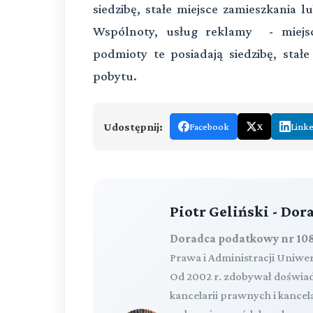
siedzibę, stałe miejsce zamieszkania 
Wspólnoty, usług reklamy - miejsc
podmioty te posiadają siedzibę, stał
pobytu.
Udostępnij:
Facebook
X
Link
Piotr Geliński - Do
Doradca podatkowy nr 108
Prawa i Administracji Uniwe
Od 2002 r. zdobywał doświa
kancelarii prawnych i kance