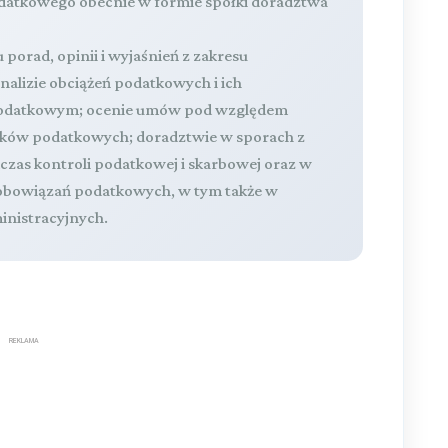
atkowego obecnie w formie spółki doradztwa
 porad, opinii i wyjaśnień z zakresu
lizie obciążeń podatkowych i ich
 podatkowym; ocenie umów pod względem
zków podatkowych; doradztwie w sporach z
zas kontroli podatkowej i skarbowej oraz w
obowiązań podatkowych, w tym także w
nistracyjnych.
REKLAMA