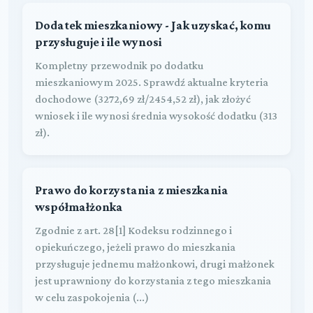
Dodatek mieszkaniowy - Jak uzyskać, komu
przysługuje i ile wynosi
Kompletny przewodnik po dodatku
mieszkaniowym 2025. Sprawdź aktualne kryteria
dochodowe (3272,69 zł/2454,52 zł), jak złożyć
wniosek i ile wynosi średnia wysokość dodatku (313
zł).
Prawo do korzystania z mieszkania
współmałżonka
Zgodnie z art. 28[1] Kodeksu rodzinnego i
opiekuńczego, jeżeli prawo do mieszkania
przysługuje jednemu małżonkowi, drugi małżonek
jest uprawniony do korzystania z tego mieszkania
w celu zaspokojenia (...)