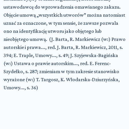
ustawodawcę do wprowadzenia omawianego zakazu.
Objęcie umową „wszystkich utworów” można natomiast
uznać za oznaczone, w tym sensie, że zawsze pozwala
ono na identyfikację utworu jako objętego lub
nieobjętego umową. (J. Barta, R. Markiewicz (w:) Prawo
autorskie i prawa..., red. J. Barta, R. Markiewicz, 2011, s.
394; E. Traple, Umowy..., s. 49; J. Szyjewska-Bagińska
(w:) Ustawa o prawie autorskim..., red. E. Ferenc-
Szydełko, s. 287; zmieniam w tym zakresie stanowisko
wyrażone (w:) T. Targosz, K. Włodarska-Dziurzyńska,
Umowy..., s. 36)