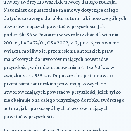
utwory twórcy lub wszelkie utwory danego rodzaju.
Natomiast dopuszczalne są umowy dotyczące całego
dotychczasowego dorobku autora, jak i poszczególnych
utworów mających powstać w przyszłości. Jak
podkreślił SA w Poznaniu w wyroku z dnia 4 kwietnia
2001 r., I ACa 72/01, OSA 2002, z. 2, poz. 6, ustawa nie
wyłącza możliwości przeniesienia autorskich praw
majątkowych do utworów mających powstać w
przyszłości, w drodze stosowania art. 155 § 2 k.c. w
związku z art. 555 k.c. Dopuszczalna jest umowa o
przeniesienie autorskich praw majątkowych do
utworów mających powstać w przyszłości, jeżeli tylko
nie obejmuje ona całego przyszłego dorobku twórczego
autora, jak i poszczególnych utworów mających
powstać w przyszłości.
Interpretacja art. 41 ust. 3 u.p.a.p.p w związku z