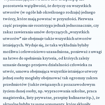
pozostawia wątpliwości, że dotyczy on wszystkich
utworów (w ogóle lub określonego rodzaju) jednego
twórcy, które mają powstać w przyszłości. Pierwsza
część przepisu nie rozstrzyga jednak jednoznacznie, czy
zakaz zawierania umów dotyczących „wszystkich
utworów” nie obejmuje także wszystkich utworów
istniejących. Wydaje się, że taka wykładnia byłaby
możliwa i celowościowo uzasadniona, ponieważ z uwagi
na łatwe do spełnienia kryteria, od których zależy
uznanie danego przejawu działalności człowieka za
utwór, umowa obejmująca wszystkie istniejące utwory
jednej osoby mogłaby obejmować tak ogromny zakres
przedmiotów (także związanych z pozazawodowym
życiem danej osoby, np. wypracowania szkolne, praca
magisterska, listy prywatne, przepisy kulinarne itp.), że
aktualne byłyby te same argumenty, które skłoniły