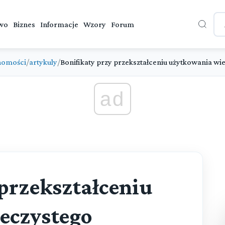
wo
Biznes
Informacje
Wzory
Forum
homości
/
artykuly
/
Bonifikaty przy przekształceniu użytkowania wi
ad
 przekształceniu
eczystego