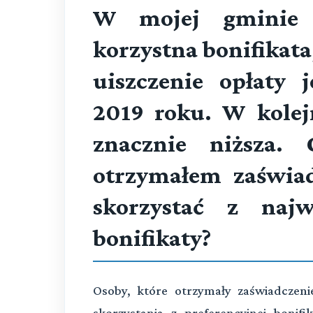
W mojej gminie 
korzystna bonifikat
uiszczenie opłaty 
2019 roku. W kolej
znacznie niższa.
otrzymałem zaświad
skorzystać z naj
bonifikaty?
Osoby, które otrzymały zaświadczeni
skorzystania z preferencyjnej bonifi