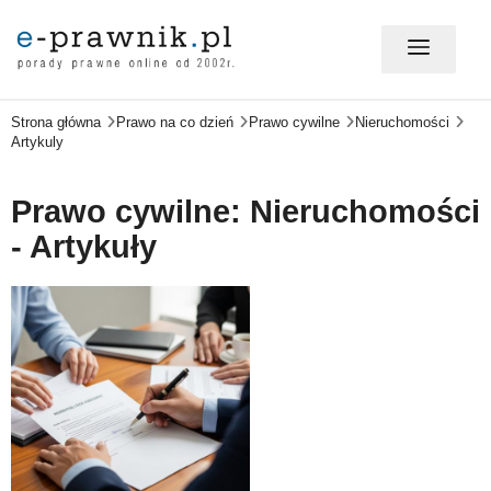
Strona główna
Prawo na co dzień
Prawo cywilne
Nieruchomości
MÓJ E-PRAWNIK - LOGOWANIE
Artykuly
PORADY PRAWNE ONLINE
Prawo cywilne: Nieruchomości
- Artykuły
PRAWO NA CO DZIEŃ
PRAWO W BIZNESIE
ZMIANY W PRAWIE