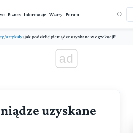
wo
Biznes
Informacje
Wzory
Forum
ty
/
artykuly
/
Jak podzielić pieniądze uzyskane w egzekucji?
ad
ieniądze uzyskane