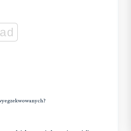
ad
w wyegzekwowanych?