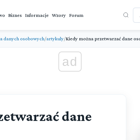
wo
Biznes
Informacje
Wzory
Forum
a danych osobowych
/
artykuly
/
Kiedy można przetwarzać dane o
ad
zetwarzać dane