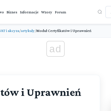
wo
Biznes
Informacje
Wzory
Forum
VAT i akcyza
/
artykuly
/
Moduł Certyfikatów i Uprawnień
ad
atów i Uprawnień