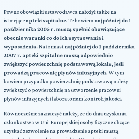
Pewne obowiązki ustawodawca nałożył także na
istniejące
apteki szpitalne
. Te bowiem
najpóźniej do 1
października 2005 r. muszą spełnić obowiązujące
obecnie warunki co do ich usytuowania i
wyposażenia
. Natomiast
najpóźniej do 1 października
2007 r. apteki szpitalne muszą odpowiednio
zwiększyć powierzchnię podstawową lokalu, jeśli
prowadzą pracownię płynów infuzyjnych
. W tym
bowiem przypadku powierzchnię podstawową należy
zwiększyć o powierzchnię na utworzenie pracowni
płynów infuzyjnych i laboratorium kontroli jakości.
Równocześnie zaznaczyć należy, że do dnia uzyskania
członkostwa w Unii Europejskiej osoby fizyczne chcące
uzyskać zezwolenie na prowadzenie apteki muszą