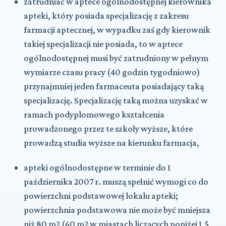
zatrudniać w aptece ogólnodostępnej kierownika
apteki, który posiada specjalizację z zakresu
farmacji aptecznej, w wypadku zaś gdy kierownik
takiej specjalizacji nie posiada, to w aptece
ogólnodostępnej musi być zatrudniony w pełnym
wymiarze czasu pracy (40 godzin tygodniowo)
przynajmniej jeden farmaceuta posiadający taką
specjalizację. Specjalizację taką można uzyskać w
ramach podyplomowego kształcenia
prowadzonego przez te szkoły wyższe, które
prowadzą studia wyższe na kierunku farmacja,
apteki ogólnodostępne w terminie do 1
października 2007 r. muszą spełnić wymogi co do
powierzchni podstawowej lokalu apteki;
powierzchnia podstawowa nie może być mniejsza
niż 80 m2 (60 m2 w miastach liczących poniżej 1,5