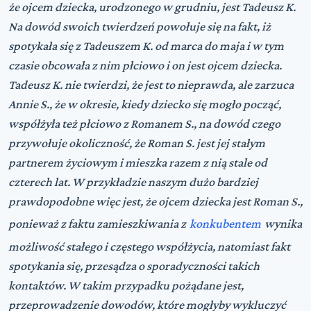
że ojcem dziecka, urodzonego w grudniu, jest Tadeusz K.
Na dowód swoich twierdzeń powołuje się na fakt, iż
spotykała się z Tadeuszem K. od marca do maja i w tym
czasie obcowała z nim płciowo i on jest ojcem dziecka.
Tadeusz K. nie twierdzi, że jest to nieprawda, ale zarzuca
Annie S., że w okresie, kiedy dziecko się mogło począć,
współżyła też płciowo z Romanem S., na dowód czego
przywołuje okoliczność, że Roman S. jest jej stałym
partnerem życiowym i mieszka razem z nią stale od
czterech lat. W przykładzie naszym dużo bardziej
prawdopodobne więc jest, że ojcem dziecka jest Roman S.,
ponieważ z faktu zamieszkiwania z
konkubentem
wynika
możliwość stałego i częstego współżycia, natomiast fakt
spotykania się, przesądza o sporadyczności takich
kontaktów. W takim przypadku pożądane jest,
przeprowadzenie dowodów, które mogłyby wykluczyć