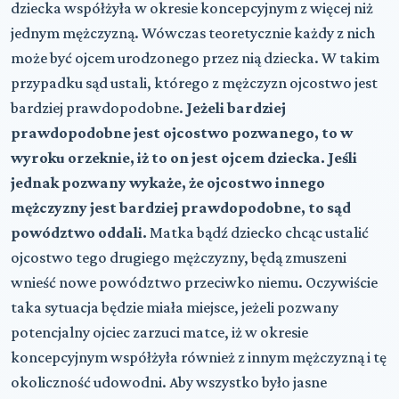
dziecka współżyła w okresie koncepcyjnym z więcej niż
jednym mężczyzną. Wówczas teoretycznie każdy z nich
może być ojcem urodzonego przez nią dziecka. W takim
przypadku sąd ustali, którego z mężczyzn ojcostwo jest
bardziej prawdopodobne.
Jeżeli bardziej
prawdopodobne jest ojcostwo pozwanego, to w
wyroku orzeknie, iż to on jest ojcem dziecka. Jeśli
jednak pozwany wykaże, że ojcostwo innego
mężczyzny jest bardziej prawdopodobne, to sąd
powództwo oddali.
Matka bądź dziecko chcąc ustalić
ojcostwo tego drugiego mężczyzny, będą zmuszeni
wnieść nowe powództwo przeciwko niemu. Oczywiście
taka sytuacja będzie miała miejsce, jeżeli pozwany
potencjalny ojciec zarzuci matce, iż w okresie
koncepcyjnym współżyła również z innym mężczyzną i tę
okoliczność udowodni. Aby wszystko było jasne