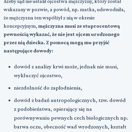
Ażeby sąd nie ustalił ojcostwa mężczyzny, który został
wskazany w pozwie, a powód, np. matka, udowodniła,
że mężczyzna ten współżył z nią w okresie
koncepcyjnym,
mężczyzna musi ze stuprocentową
pewnością wykazać, że nie jest ojcem urodzonego
przez nią dziecka. Z pomocą mogą mu przyjść
następujące dowody
:
dowód z analizy krwi może, jednak nie musi,
wykluczyć ojcostwo,
niezdolność do zapłodnienia,
dowód z badań antropologicznych, tzw. dowód
z podobieństwa, opierający się na
porównywaniu pewnych cech biologicznych np.
barwa oczu, obecność wad wrodzonych, kształt