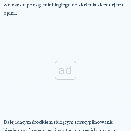
wniosek o ponaglenie biegłego do złożenia zleconej mu
opinii.
ad
Dalej idącym środkiem służącym zdyscyplinowaniu
biegłego sądowego jest instytucja przewidziana w art.