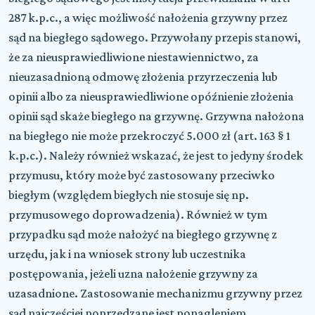
287 k.p.c., a więc możliwość nałożenia grzywny przez
sąd na biegłego sądowego. Przywołany przepis stanowi,
że za nieusprawiedliwione niestawiennictwo, za
nieuzasadnioną odmowę złożenia przyrzeczenia lub
opinii albo za nieusprawiedliwione opóźnienie złożenia
opinii sąd skaże biegłego na grzywnę. Grzywna nałożona
na biegłego nie może przekroczyć 5.000 zł (art. 163 § 1
k.p.c.). Należy również wskazać, że jest to jedyny środek
przymusu, który może być zastosowany przeciwko
biegłym (względem biegłych nie stosuje się np.
przymusowego doprowadzenia). Również w tym
przypadku sąd może nałożyć na biegłego grzywnę z
urzędu, jak i na wniosek strony lub uczestnika
postępowania, jeżeli uzna nałożenie grzywny za
uzasadnione. Zastosowanie mechanizmu grzywny przez
sąd najczęściej poprzedzane jest ponagleniem.