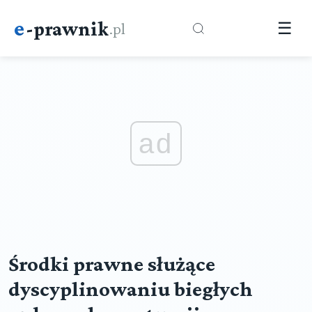
e
-prawnik
.pl
☰
ad
Środki prawne służące
dyscyplinowaniu biegłych