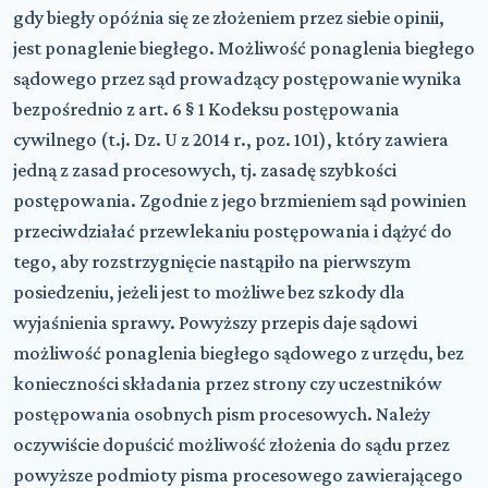
gdy biegły opóźnia się ze złożeniem przez siebie opinii,
jest ponaglenie biegłego. Możliwość ponaglenia biegłego
sądowego przez sąd prowadzący postępowanie wynika
bezpośrednio z art. 6 § 1 Kodeksu postępowania
cywilnego (t.j. Dz. U z 2014 r., poz. 101), który zawiera
jedną z zasad procesowych, tj. zasadę szybkości
postępowania. Zgodnie z jego brzmieniem sąd powinien
przeciwdziałać przewlekaniu postępowania i dążyć do
tego, aby rozstrzygnięcie nastąpiło na pierwszym
posiedzeniu, jeżeli jest to możliwe bez szkody dla
wyjaśnienia sprawy. Powyższy przepis daje sądowi
możliwość ponaglenia biegłego sądowego z urzędu, bez
konieczności składania przez strony czy uczestników
postępowania osobnych pism procesowych. Należy
oczywiście dopuścić możliwość złożenia do sądu przez
powyższe podmioty pisma procesowego zawierającego