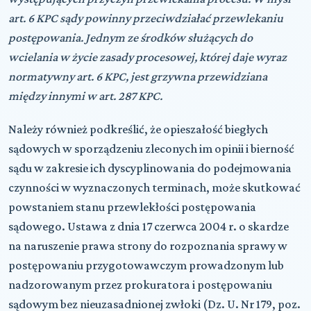
art. 6 KPC sądy powinny przeciwdziałać przewlekaniu
postępowania. Jednym ze środków służących do
wcielania w życie zasady procesowej, której daje wyraz
normatywny art. 6 KPC, jest grzywna przewidziana
między innymi w art. 287 KPC.
Należy również podkreślić, że opieszałość biegłych
sądowych w sporządzeniu zleconych im opinii i bierność
sądu w zakresie ich dyscyplinowania do podejmowania
czynności w wyznaczonych terminach, może skutkować
powstaniem stanu przewlekłości postępowania
sądowego. Ustawa z dnia 17 czerwca 2004 r. o skardze
na naruszenie prawa strony do rozpoznania sprawy w
postępowaniu przygotowawczym prowadzonym lub
nadzorowanym przez prokuratora i postępowaniu
sądowym bez nieuzasadnionej zwłoki (Dz. U. Nr 179, poz.