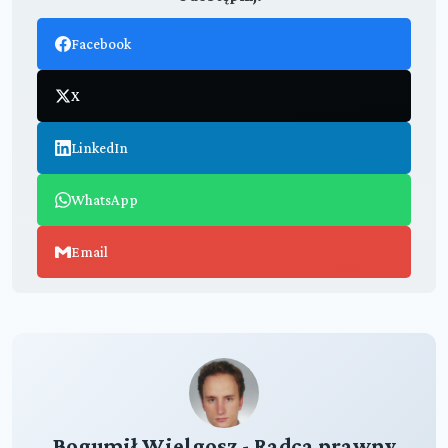
Facebook
X
LinkedIn
WhatsApp
Email
Bogumił Wielgosz - Radca prawny