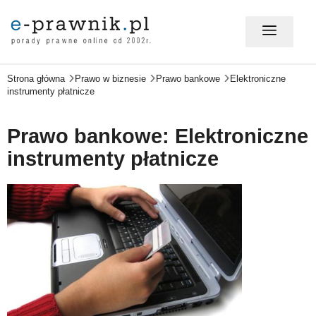
Strona główna
Prawo w biznesie
Prawo bankowe
Elektroniczne
MÓJ E-PRAWNIK - LOGOWANIE
instrumenty płatnicze
PORADY PRAWNE ONLINE
Prawo bankowe: Elektroniczne
instrumenty płatnicze
PRAWO NA CO DZIEŃ
PRAWO W BIZNESIE
ZMIANY W PRAWIE