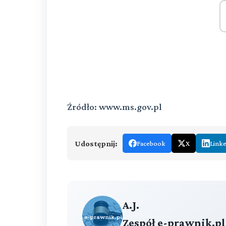
Źródło: www.ms.gov.pl
Udostępnij:
Facebook
X
Link
A.J.
Zespół e-prawnik.pl