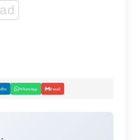
ad
edIn
WhatsApp
Email
 -