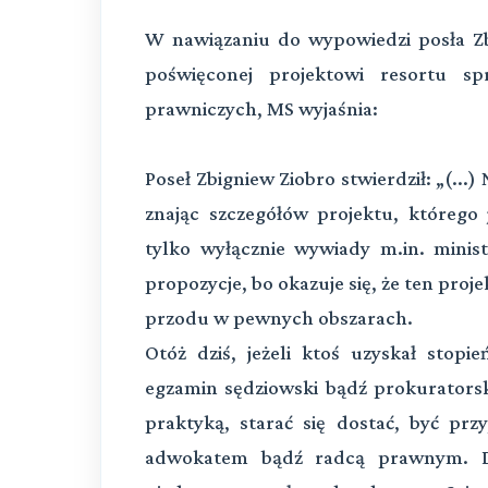
W nawiązaniu do wypowiedzi posła Zbi
poświęconej projektowi resortu s
prawniczych, MS wyjaśnia:
Poseł Zbigniew Ziobro stwierdził: „(...
znając szczegółów projektu, którego 
tylko wyłącznie wywiady m.in. minis
propozycje, bo okazuje się, że ten proj
przodu w pewnych obszarach.
Otóż dziś, jeżeli ktoś uzyskał stopi
egzamin sędziowski bądź prokurators
praktyką, starać się dostać, być prz
adwokatem bądź radcą prawnym. Dz