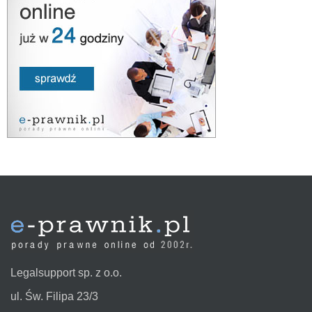
Legalsupport sp. z o.o.
ul. Św. Filipa 23/3