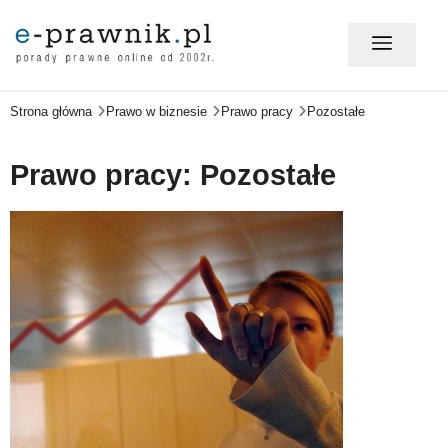
Strona główna
Prawo w biznesie
Prawo pracy
Pozostałe
MÓJ E-PRAWNIK - LOGOWANIE
Prawo pracy: Pozostałe
PORADY PRAWNE ONLINE
PRAWO NA CO DZIEŃ
PRAWO W BIZNESIE
ZMIANY W PRAWIE