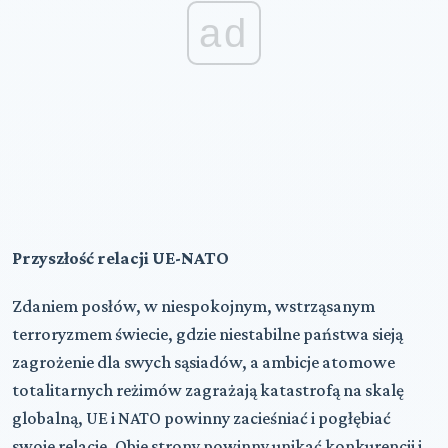
ad
Przyszłość relacji UE-NATO
Zdaniem posłów, w niespokojnym, wstrząsanym
terroryzmem świecie, gdzie niestabilne państwa sieją
zagrożenie dla swych sąsiadów, a ambicje atomowe
totalitarnych reżimów zagrażają katastrofą na skalę
globalną, UE i NATO powinny zacieśniać i pogłębiać
swoje relacje. Obie strony powinny unikać konkurencji i