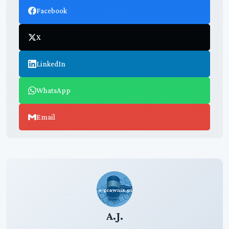
Facebook
X
LinkedIn
WhatsApp
Email
A.J.