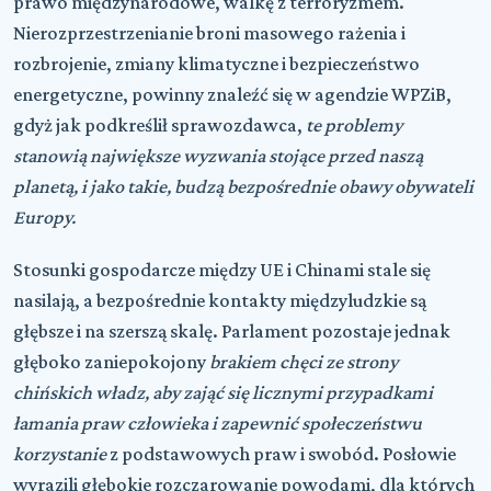
prawo międzynarodowe, walkę z terroryzmem.
Nierozprzestrzenianie broni masowego rażenia i
rozbrojenie, zmiany klimatyczne i bezpieczeństwo
energetyczne, powinny znaleźć się w agendzie WPZiB,
gdyż jak podkreślił sprawozdawca,
te problemy
stanowią największe wyzwania stojące przed naszą
planetą, i jako takie, budzą bezpośrednie obawy obywateli
Europy.
Stosunki gospodarcze między UE i Chinami stale się
nasilają, a bezpośrednie kontakty międzyludzkie są
głębsze i na szerszą skalę. Parlament pozostaje jednak
głęboko zaniepokojony
brakiem chęci ze strony
chińskich władz, aby zająć się licznymi przypadkami
łamania praw człowieka i zapewnić społeczeństwu
korzystanie
z podstawowych praw i swobód. Posłowie
wyrazili głębokie rozczarowanie powodami, dla których