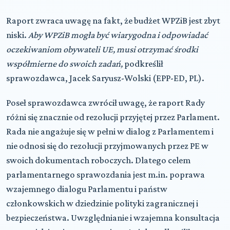
Raport zwraca uwagę na fakt, że budżet WPZiB jest zbyt
niski.
Aby WPZiB mogła być wiarygodna i odpowiadać
oczekiwaniom obywateli UE, musi otrzymać środki
współmierne do swoich zadań,
podkreślił
sprawozdawca, Jacek Saryusz-Wolski (EPP-ED, PL).
Poseł sprawozdawca zwrócił uwagę, że raport Rady
różni się znacznie od rezolucji przyjętej przez Parlament.
Rada nie angażuje się w pełni w dialog z Parlamentem i
nie odnosi się do rezolucji przyjmowanych przez PE w
swoich dokumentach roboczych. Dlatego celem
parlamentarnego sprawozdania jest m.in. poprawa
wzajemnego dialogu Parlamentu i państw
członkowskich w dziedzinie polityki zagranicznej i
bezpieczeństwa. Uwzględnianie i wzajemna konsultacja