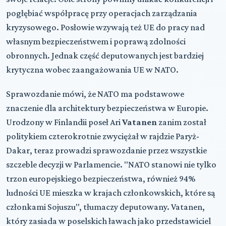
pogłębiać współpracę przy operacjach zarządzania
kryzysowego. Posłowie wzywają też UE do pracy nad
własnym bezpieczeństwem i poprawą zdolności
obronnych. Jednak część deputowanych jest bardziej
krytyczna wobec zaangażowania UE w NATO.
Sprawozdanie mówi, że NATO ma podstawowe
znaczenie dla architektury bezpieczeństwa w Europie.
Urodzony w Finlandii poseł Ari
Vatanen
zanim został
politykiem czterokrotnie zwyciężał w rajdzie Paryż-
Dakar, teraz prowadzi sprawozdanie przez wszystkie
szczeble decyzji w Parlamencie. "NATO stanowi nie tylko
trzon europejskiego bezpieczeństwa, również 94%
ludności UE mieszka w krajach członkowskich, które są
członkami Sojuszu", tłumaczy deputowany. Vatanen,
który zasiada w poselskich ławach jako przedstawiciel