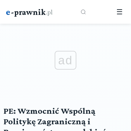
e
-prawnik
.pl
☰
ad
PE: Wzmocnić Wspólną
Politykę Zagraniczną i