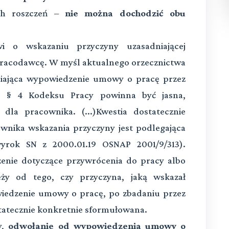
ych roszczeń –
nie można dochodzić obu
o wskazaniu przyczyny uzasadniającej
racodawcę. W myśl aktualnego orzecznictwa
niająca wypowiedzenie umowy o pracę przez
0 § 4 Kodeksu Pracy powinna być jasna,
 dla pracownika. (...)Kwestia dostatecznie
wnika wskazania przyczyny jest podlegająca
(wyrok SN z 2000.01.19 OSNAP 2001/9/313).
zenie dotyczące przywrócenia do pracy albo
eży od tego, czy przyczyna, jaką wskazał
iedzenie umowy o pracę, po zbadaniu przez
ostatecznie konkretnie sformułowana.
y,
odwołanie od wypowiedzenia umowy o