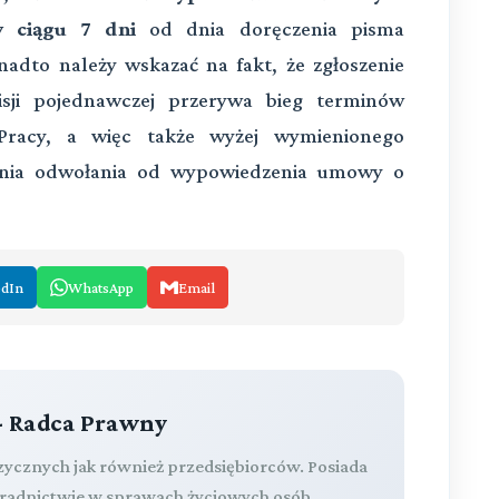
 ciągu 7 dni
od dnia doręczenia pisma
dto należy wskazać na fakt, że zgłoszenie
sji pojednawczej przerywa bieg terminów
racy, a więc także wyżej wymienionego
enia odwołania od wypowiedzenia umowy o
edIn
WhatsApp
Email
- Radca Prawny
izycznych jak również przedsiębiorców. Posiada
oradnictwie w sprawach życiowych osób