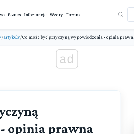
wo
Biznes
Informacje
Wzory
Forum
y
/
artykuly
/
Co może być przyczyną wypowiedzenia - opinia prawn
ad
zyczyną
- opinia prawna