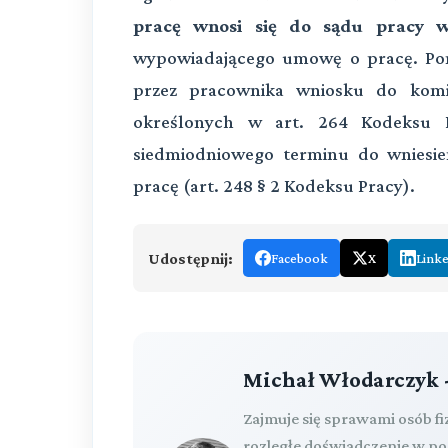
pracę wnosi się do sądu pracy w
wypowiadającego umowę o pracę. Pona
przez pracownika wniosku do komi
określonych w art. 264 Kodeksu P
siedmiodniowego terminu do wniesi
pracę (art. 248 § 2 Kodeksu Pracy).
Udostępnij:
Facebook
X
Link
Michał Włodarczyk 
Zajmuje się sprawami osób f
rozległe doświadczenie w p