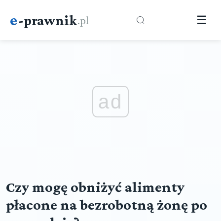
e
-prawnik
.pl
☰
ad
Czy mogę obniżyć alimenty
płacone na bezrobotną żonę po