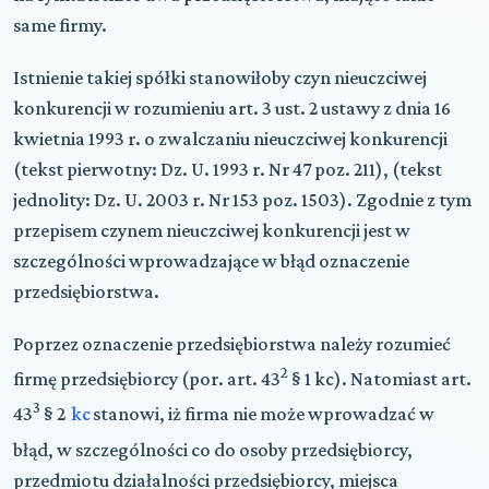
same firmy.
Istnienie takiej spółki stanowiłoby czyn nieuczciwej
konkurencji w rozumieniu art. 3 ust. 2 ustawy z dnia 16
kwietnia 1993 r. o zwalczaniu nieuczciwej konkurencji
(tekst pierwotny: Dz. U. 1993 r. Nr 47 poz. 211), (tekst
jednolity: Dz. U. 2003 r. Nr 153 poz. 1503). Zgodnie z tym
przepisem czynem nieuczciwej konkurencji jest w
szczególności wprowadzające w błąd oznaczenie
przedsiębiorstwa.
Poprzez oznaczenie przedsiębiorstwa należy rozumieć
2
firmę przedsiębiorcy (por. art. 43
§ 1 kc). Natomiast art.
3
43
§ 2
kc
stanowi, iż firma nie może wprowadzać w
błąd, w szczególności co do osoby przedsiębiorcy,
przedmiotu działalności przedsiębiorcy, miejsca