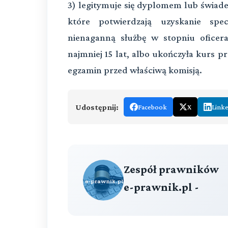
3) legitymuje się dyplomem lub świade
które potwierdzają uzyskanie specj
nienaganną służbę w stopniu ofice
najmniej 15 lat, albo ukończyła kurs 
egzamin przed właściwą komisją.
Udostępnij:
Facebook
X
Link
Zespół prawników
e-prawnik.pl -