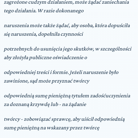
zagro
ż
one cudzym działaniem, mo
ż
e
żą
da
ć
zaniechania
tego działania. W razie dokonanego
naruszenia mo
ż
e tak
ż
e
żą
da
ć
, aby osoba, która dopu
ś
ciła
si
ę
naruszenia, dopełniła czynno
ś
ci
potrzebnych do usuni
ę
cia jego skutków, w szczególno
ś
ci
aby zło
ż
yła publiczne o
ś
wiadczenie o
odpowiedniej tre
ś
ci i formie. Je
ż
eli naruszenie było
zawinione, s
ą
d mo
ż
e przyzna
ć
twórcy
odpowiedni
ą
sum
ę
pieni
ęż
n
ą
tytułem zado
ść
uczynienia
za doznan
ą
krzywd
ę
lub - na
żą
danie
twórcy - zobowi
ą
za
ć
sprawc
ę
, aby ui
ś
cił odpowiedni
ą
sum
ę
pieni
ęż
n
ą
na wskazany przez twórc
ę