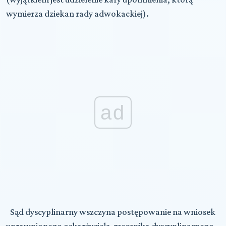
wymierza dziekan rady adwokackiej).
ad
Sąd dyscyplinarny wszczyna postępowanie na wniosek
uprawnionego oskarżyciela-rzecznika dyscyplinarnego.