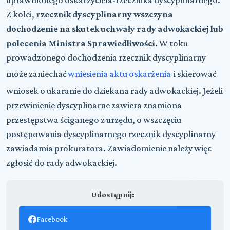
Z kolei,
rzecznik dyscyplinarny wszczyna
dochodzenie na skutek uchwały rady adwokackiej lub
polecenia Ministra Sprawiedliwości
.
W toku
prowadzonego dochodzenia rzecznik dyscyplinarny
może zaniechać
wniesienia aktu oskarżenia
i skierować
wniosek o ukaranie do dziekana rady adwokackiej.
Jeżeli
przewinienie dyscyplinarne zawiera znamiona
przestępstwa ściganego z urzędu, o wszczęciu
postępowania dyscyplinarnego rzecznik dyscyplinarny
zawiadamia prokuratora. Zawiadomienie należy więc
zgłosić do rady adwokackiej.
Udostępnij:
Facebook