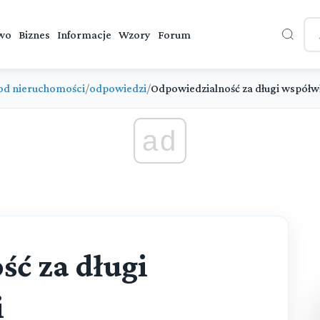
wo
Biznes
Informacje
Wzory
Forum
od nieruchomości
/
odpowiedzi
/
Odpowiedzialność za długi współwł
ad
ć za długi
i