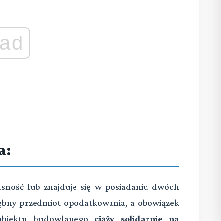
ad
a:
asność lub znajduje się w posiadaniu dwóch
rębny przedmiot opodatkowania, a obowiązek
obiektu budowlanego
ciąży solidarnie na