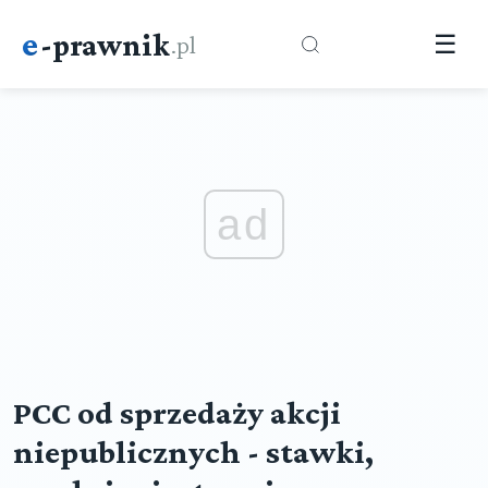
e
-prawnik
.pl
☰
ad
PCC od sprzedaży akcji
niepublicznych - stawki,