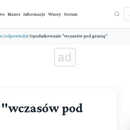
wo
Biznes
Informacje
Wzory
Forum
ie
/
odpowiedzi
/
Opodatkowanie "wczasów pod gruszą"
ad
 "wczasów pod