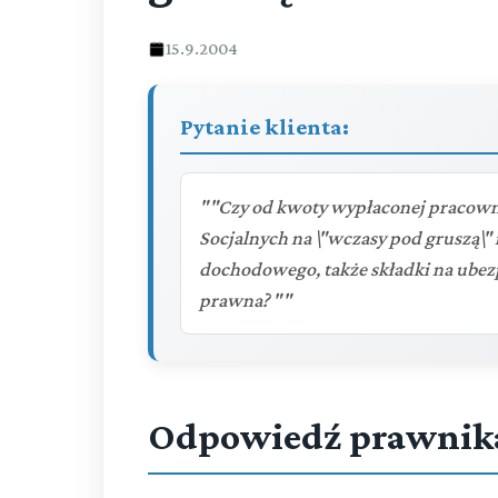
15.9.2004
Pytanie klienta:
""Czy od kwoty wypłaconej pracow
Socjalnych na \"wczasy pod gruszą\" 
dochodowego, także składki na ubezp
prawna? ""
Odpowiedź prawnik