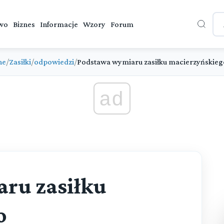
wo
Biznes
Informacje
Wzory
Forum
ne
/
Zasiłki
/
odpowiedzi
/
Podstawa wymiaru zasiłku macierzyńskieg
ad
ru zasiłku
o