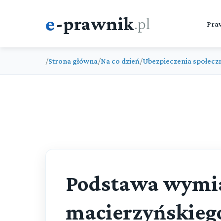
e
-prawnik
.pl
Pra
/
Strona główna
/
Na co dzień
/
Ubezpieczenia społecz
Podstawa wymia
macierzyńskieg