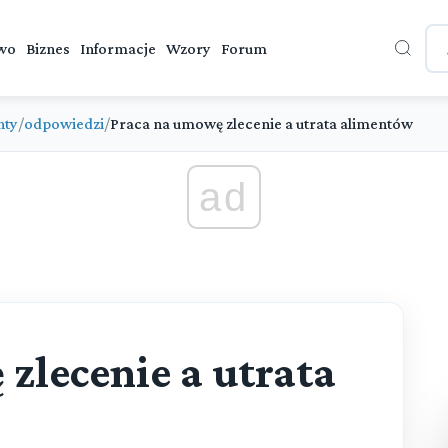
wo
Biznes
Informacje
Wzory
Forum
nty
/
odpowiedzi
/
Praca na umowę zlecenie a utrata alimentów
ad
zlecenie a utrata