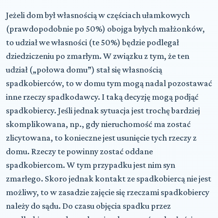
Jeżeli dom był własnością w częściach ułamkowych
(prawdopodobnie po 50%) obojga byłych małżonków,
to udział we własności (te 50%) będzie podlegał
dziedziczeniu po zmarłym. W związku z tym, że ten
udział („połowa domu”) stał się własnością
spadkobierców, to w domu tym mogą nadal pozostawać
inne rzeczy spadkodawcy. I taką decyzję mogą podjąć
spadkobiercy. Jeśli jednak sytuacja jest trochę bardziej
skomplikowana, np., gdy nieruchomość ma zostać
zlicytowana, to konieczne jest usunięcie tych rzeczy z
domu. Rzeczy te powinny zostać oddane
spadkobiercom. W tym przypadku jest nim syn
zmarłego. Skoro jednak kontakt ze spadkobiercą nie jest
możliwy, to w zasadzie zajęcie się rzeczami spadkobiercy
należy do sądu. Do czasu objęcia spadku przez