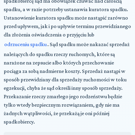
spadkobiercę sąd ma obowiązek czuwać nad całością
spadku, a w razie potrzeby ustanawia kuratora spadku.
Ustanowienie kuratora spadku może nastąpić zarówno
przed upływem, jak i po upływie terminu przewidzianego
dla złożenia oświadczenia o przyjęciu lub
odrzuceniu spadku
. Sąd spadku może nakazać sprzedaż
należących do spadku rzeczy ruchomych, które są
narażone na zepsucie albo których przechowanie
pociąga za sobą nadmierne koszty. Sprzedaż nastąpi w
sposób przewidziany dla sprzedaży ruchomości w toku
egzekucji, chyba że sąd określi inny sposób sprzedaży.
Przekazanie rzeczy zmarłego jego rodzeństwu będzie
tylko wtedy bezpiecznym rozwiązaniem, gdy nie ma
żadnych wątpliwości, że przekażą je oni później
spadkobiercy.