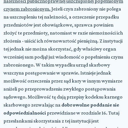
należności publicznoprawnej uszczuplonej popełnionym
czynem zabronionym.
Jeżeli czyn zabroniony nie polega
na uszczupleniu tej należności, a orzeczenie przepadku
przedmiotów jest obowiązkowe, sprawca powinien
złożyć te przedmioty, natomiast w razie niemożności ich
złożenia - uiścić ich równowartość pieniężną. Z instytucji
tej jednak nie można skorzystać, gdy właściwy organ
wcześniej sam podjął już wiadomość o popełnieniu czynu
zabronionego. W takim wypadku urząd skarbowy
wszczyna postępowanie w sprawie. Istnieje jednak
możliwość orzeczenia przez sąd kary w innym wymiarze
aniżeli po przeprowadzeniu zwykłego postępowania
sądowego. Możliwość tę dają przepisy kodeksu karnego
skarbowego zezwalając na
dobrowolne poddanie sie
odpowiedzialności
przewidziane w rozdziale 16. Tutaj
przesłankami skorzystania z tej instytucji jest