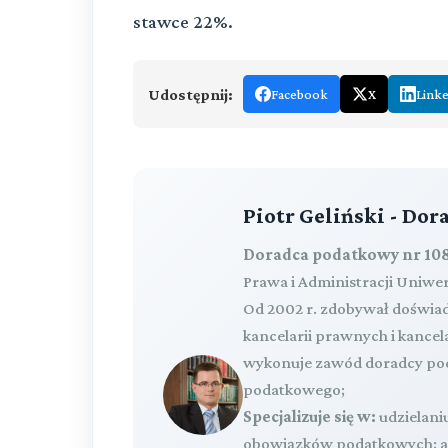
stawce 22%.
Udostępnij:
Facebook
X
Link
Piotr Geliński - Do
Doradca podatkowy nr 108
Prawa i Administracji Uniwe
Od 2002 r. zdobywał doświa
kancelarii prawnych i kance
wykonuje zawód doradcy pod
podatkowego;
Specjalizuje się w:
udzielaniu
obowiązków podatkowych; ana