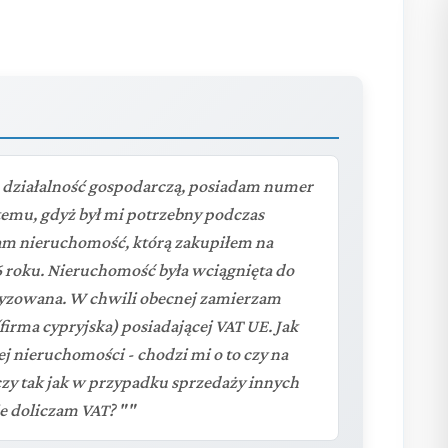
 działalność gospodarczą, posiadam numer
 temu, gdyż był mi potrzebny podczas
dam nieruchomość, którą zakupiłem na
6 roku. Nieruchomość była wciągnięta do
tyzowana. W chwili obecnej zamierzam
irma cypryjska) posiadającej VAT UE. Jak
j nieruchomości - chodzi mi o to czy na
czy tak jak w przypadku sprzedaży innych
e doliczam VAT? ""