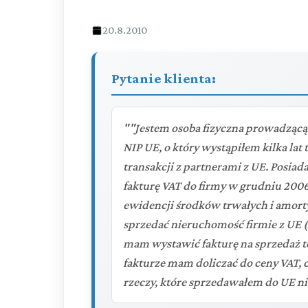
20.8.2010
Pytanie klienta:
""Jestem osoba fizyczna prowadzącą
NIP UE, o który wystąpiłem kilka lat
transakcji z partnerami z UE. Posia
fakturę VAT do firmy w grudniu 200
ewidencji środków trwałych i amor
sprzedać nieruchomość firmie z UE (f
mam wystawić fakturę na sprzedaż te
fakturze mam doliczać do ceny VAT, 
rzeczy, które sprzedawałem do UE ni