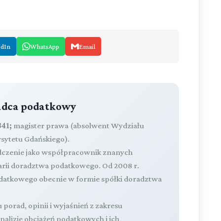
edIn
WhatsApp
Email
radca podatkowy
41;
magister prawa (absolwent Wydziału
rsytetu Gdańskiego).
dczenie jako współpracownik znanych
larii doradztwa podatkowego. Od 2008 r.
atkowego obecnie w formie spółki doradztwa
 porad, opinii i wyjaśnień z zakresu
lizie obciążeń podatkowych i ich