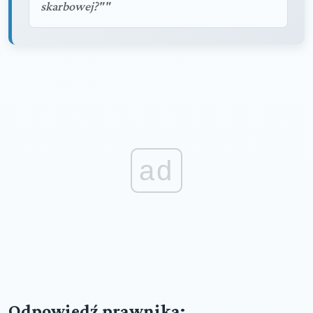
skarbowej?""
ad
Odpowiedź prawnika: