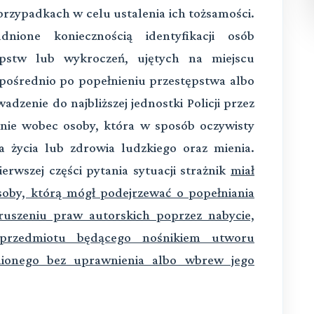
rzypadkach w celu ustalenia ich tożsamości.
ione koniecznością identyfikacji osób
ępstw lub wykroczeń, ujętych na miejscu
pośrednio po popełnieniu przestępstwa albo
dzenie do najbliższej jednostki Policji przez
dynie wobec osoby, która w sposób oczywisty
a życia lub zdrowia ludzkiego oraz mienia.
erwszej części pytania sytuacji strażnik
miał
oby, którą mógł podejrzewać o popełniania
ruszeniu praw autorskich poprzez nabycie,
rzedmiotu będącego nośnikiem utworu
nionego bez uprawnienia albo wbrew jego