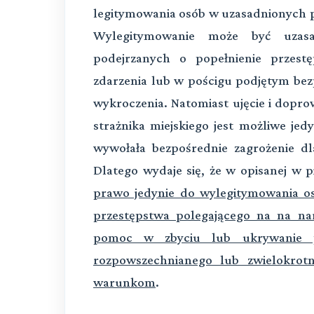
legitymowania osób w uzasadnionych p
Wylegitymowanie może być uzasadn
podejrzanych o popełnienie przest
zdarzenia lub w pościgu podjętym bez
wykroczenia. Natomiast ujęcie i doprowa
strażnika miejskiego jest możliwe je
wywołała bezpośrednie zagrożenie dl
Dlatego wydaje się, że w opisanej w pi
prawo jedynie do wylegitymowania os
przestępstwa polegającego na na na
pomoc w zbyciu lub ukrywanie p
rozpowszechnianego lub zwielokrot
warunkom
.