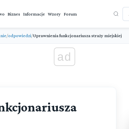
wo
Biznes
Informacje
Wzory
Forum
nie
/
odpowiedzi
/
Uprawnienia funkcjonariusza straży miejskiej
ad
nkcjonariusza